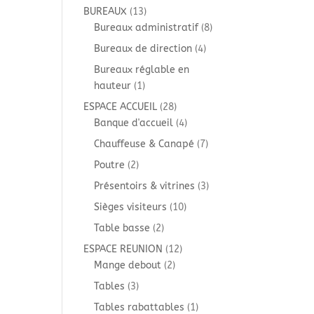
produits
13
BUREAUX
13
produits
8
Bureaux administratif
8
produits
4
Bureaux de direction
4
produits
Bureaux réglable en
1
hauteur
1
produit
28
ESPACE ACCUEIL
28
produits
4
Banque d'accueil
4
produits
7
Chauffeuse & Canapé
7
produits
2
Poutre
2
produits
3
Présentoirs & vitrines
3
produits
10
Sièges visiteurs
10
produits
2
Table basse
2
produits
12
ESPACE REUNION
12
2
produits
Mange debout
2
produits
3
Tables
3
produits
1
Tables rabattables
1