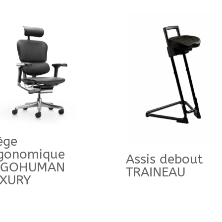
ège
gonomique
Assis debout
RGOHUMAN
TRAINEAU
UXURY