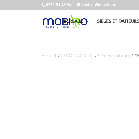
0262 91 49 94
contact@mobiro.re
BUREAUX
SIEGES ET FAUTEUIL
Accueil
/
ESPACE ACCUEIL
/
Sièges visiteurs
/ Ch