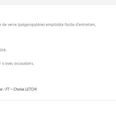
e de verre (polypropylène) empilable facile d’entretien,
ité.
r 4 avec accoudoirs.
ue : FT – Chaise LETCHI