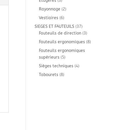
3
Etagères
3
produits
2
Rayonnage
2
produits
6
Vestiaires
6
produits
37
SIEGES ET FAUTEUILS
37
produits
3
Fauteuils de direction
3
produits
8
Fauteuils ergonomiques
8
produits
Fauteuils ergonomiques
5
supérieurs
5
produits
4
Sièges techniques
4
produits
8
Tabourets
8
produits