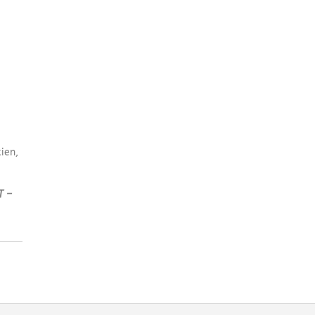
ien,
T –
urs