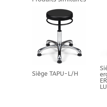
Si
Siège TAPU-L/H
er
E
L