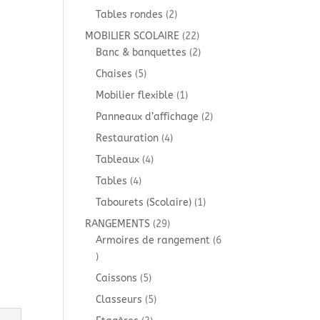
produit
2
Tables rondes
2
produits
22
MOBILIER SCOLAIRE
22
produits
2
Banc & banquettes
2
produits
5
Chaises
5
produits
1
Mobilier flexible
1
produit
2
Panneaux d’affichage
2
produits
4
Restauration
4
produits
4
Tableaux
4
produits
4
Tables
4
produits
1
Tabourets (Scolaire)
1
produit
29
RANGEMENTS
29
produits
Armoires de rangement
6
6
produits
5
Caissons
5
produits
5
Classeurs
5
produits