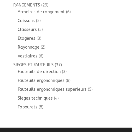
produit
29
RANGEMENTS
29
produits
6
Armoires de rangement
6
produits
5
Caissons
5
produits
5
Classeurs
5
produits
3
Etagères
3
produits
2
Rayonnage
2
produits
6
Vestiaires
6
produits
37
SIEGES ET FAUTEUILS
37
produits
3
Fauteuils de direction
3
produits
8
Fauteuils ergonomiques
8
produits
5
Fauteuils ergonomiques supérieurs
5
produits
4
Sièges techniques
4
produits
8
Tabourets
8
produits