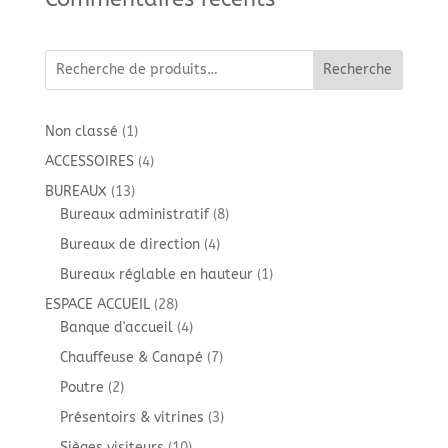
Recherche
1
Non classé
1
produit
4
ACCESSOIRES
4
produits
13
BUREAUX
13
produits
8
Bureaux administratif
8
produits
4
Bureaux de direction
4
produits
1
Bureaux réglable en hauteur
1
produit
28
ESPACE ACCUEIL
28
produits
4
Banque d'accueil
4
produits
7
Chauffeuse & Canapé
7
produits
2
Poutre
2
produits
3
Présentoirs & vitrines
3
produits
10
Sièges visiteurs
10