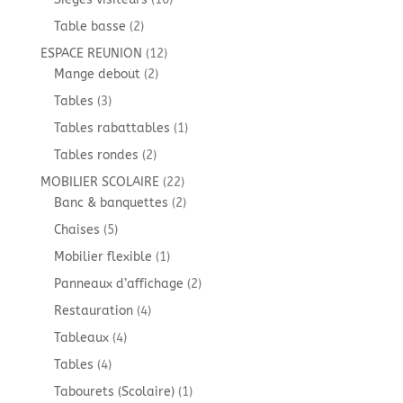
produits
2
Table basse
2
produits
12
ESPACE REUNION
12
2
produits
Mange debout
2
produits
3
Tables
3
produits
1
Tables rabattables
1
produit
2
Tables rondes
2
produits
22
MOBILIER SCOLAIRE
22
produits
2
Banc & banquettes
2
produits
5
Chaises
5
produits
1
Mobilier flexible
1
produit
2
Panneaux d’affichage
2
produits
4
Restauration
4
produits
4
Tableaux
4
produits
4
Tables
4
produits
1
Tabourets (Scolaire)
1