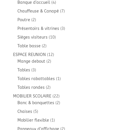
produits
4
Banque d'accueil
4
produits
7
Chauffeuse & Canapé
7
produits
2
Poutre
2
produits
3
Présentoirs & vitrines
3
produits
10
Sièges visiteurs
10
produits
2
Table basse
2
produits
12
ESPACE REUNION
12
2
produits
Mange debout
2
produits
3
Tables
3
produits
1
Tables rabattables
1
produit
2
Tables rondes
2
produits
22
MOBILIER SCOLAIRE
22
produits
2
Banc & banquettes
2
produits
5
Chaises
5
produits
1
Mobilier flexible
1
produit
2
Panneaux d’affichage
2