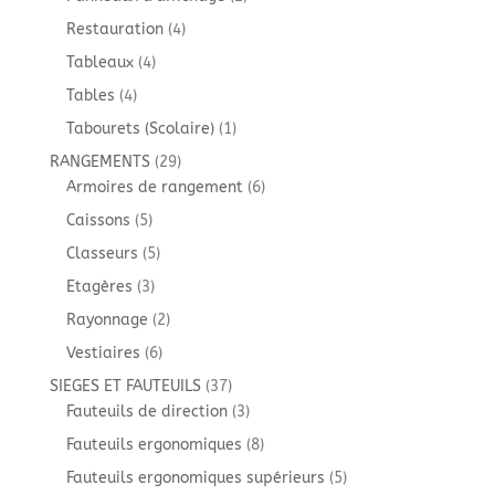
produits
4
Restauration
4
produits
4
Tableaux
4
produits
4
Tables
4
produits
1
Tabourets (Scolaire)
1
produit
29
RANGEMENTS
29
produits
6
Armoires de rangement
6
produits
5
Caissons
5
produits
5
Classeurs
5
produits
3
Etagères
3
produits
2
Rayonnage
2
produits
6
Vestiaires
6
produits
37
SIEGES ET FAUTEUILS
37
produits
3
Fauteuils de direction
3
produits
8
Fauteuils ergonomiques
8
produits
5
Fauteuils ergonomiques supérieurs
5