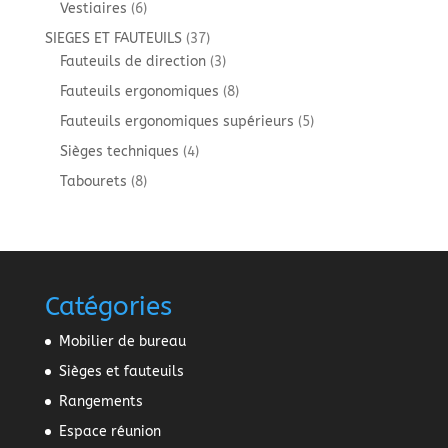
produits
6
Vestiaires
6
produits
37
SIEGES ET FAUTEUILS
37
produits
3
Fauteuils de direction
3
produits
8
Fauteuils ergonomiques
8
produits
5
Fauteuils ergonomiques supérieurs
5
produits
4
Sièges techniques
4
produits
8
Tabourets
8
produits
Catégories
Mobilier de bureau
Sièges et fauteuils
Rangements
Espace réunion