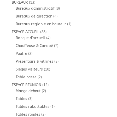
produits
13
BUREAUX
13
produits
8
Bureaux administratif
8
produits
4
Bureaux de direction
4
produits
1
Bureaux réglable en hauteur
1
produit
28
ESPACE ACCUEIL
28
produits
4
Banque d'accueil
4
produits
7
Chauffeuse & Canapé
7
produits
2
Poutre
2
produits
3
Présentoirs & vitrines
3
produits
10
Sièges visiteurs
10
produits
2
Table basse
2
produits
12
ESPACE REUNION
12
2
produits
Mange debout
2
produits
3
Tables
3
produits
1
Tables rabattables
1
produit
2
Tables rondes
2