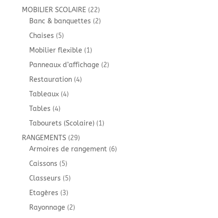
produits
22
MOBILIER SCOLAIRE
22
produits
2
Banc & banquettes
2
produits
5
Chaises
5
produits
1
Mobilier flexible
1
produit
2
Panneaux d’affichage
2
produits
4
Restauration
4
produits
4
Tableaux
4
produits
4
Tables
4
produits
1
Tabourets (Scolaire)
1
produit
29
RANGEMENTS
29
produits
6
Armoires de rangement
6
produits
5
Caissons
5
produits
5
Classeurs
5
produits
3
Etagères
3
produits
2
Rayonnage
2