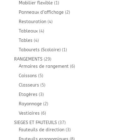
produits
1
Mobilier flexible
1
produit
2
Panneaux d’affichage
2
produits
4
Restauration
4
produits
4
Tableaux
4
produits
4
Tables
4
produits
1
Tabourets (Scolaire)
1
produit
29
RANGEMENTS
29
produits
6
Armoires de rangement
6
produits
5
Caissons
5
produits
5
Classeurs
5
produits
3
Etagères
3
produits
2
Rayonnage
2
produits
6
Vestiaires
6
produits
37
SIEGES ET FAUTEUILS
37
produits
3
Fauteuils de direction
3
produits
8
Fauteuils ergonomiques
8