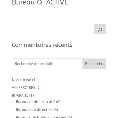
Bureau Q-ACTIVE
Commentaires récents
Recherche
1
Non classé
1
produit
4
ACCESSOIRES
4
produits
13
BUREAUX
13
produits
8
Bureaux administratif
8
produits
4
Bureaux de direction
4
produits
1
Bureaux réglable en hauteur
1