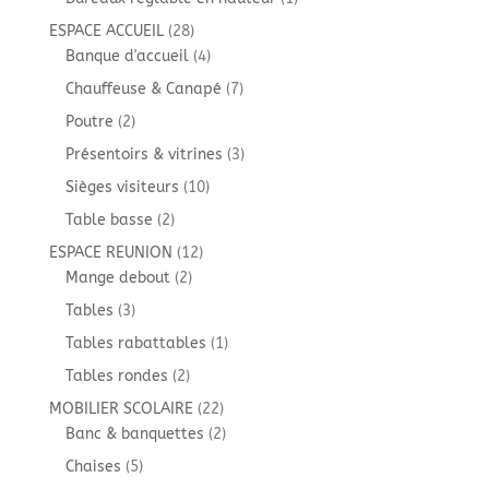
produit
28
ESPACE ACCUEIL
28
produits
4
Banque d'accueil
4
produits
7
Chauffeuse & Canapé
7
produits
2
Poutre
2
produits
3
Présentoirs & vitrines
3
produits
10
Sièges visiteurs
10
produits
2
Table basse
2
produits
12
ESPACE REUNION
12
2
produits
Mange debout
2
produits
3
Tables
3
produits
1
Tables rabattables
1
produit
2
Tables rondes
2
produits
22
MOBILIER SCOLAIRE
22
produits
2
Banc & banquettes
2
produits
5
Chaises
5