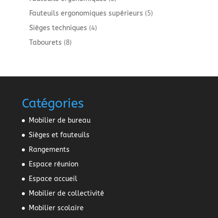
produits
5
Fauteuils ergonomiques supérieurs
5
produits
4
Sièges techniques
4
produits
8
Tabourets
8
produits
Catégories
Mobilier de bureau
Sièges et fauteuils
Rangements
Espace réunion
Espace accueil
Mobilier de collectivité
Mobilier scolaire