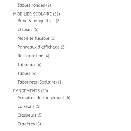
produit
2
Tables rondes
2
produits
22
MOBILIER SCOLAIRE
22
produits
2
Banc & banquettes
2
produits
5
Chaises
5
produits
1
Mobilier flexible
1
produit
2
Panneaux d’affichage
2
produits
4
Restauration
4
produits
4
Tableaux
4
produits
4
Tables
4
produits
1
Tabourets (Scolaire)
1
produit
29
RANGEMENTS
29
produits
6
Armoires de rangement
6
produits
5
Caissons
5
produits
5
Classeurs
5
produits
3
Etagères
3
produits