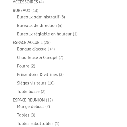
4
ACCESSOIRES
4
produits
13
BUREAUX
13
produits
8
Bureaux administratif
8
produits
4
Bureaux de direction
4
produits
1
Bureaux réglable en hauteur
1
produit
28
ESPACE ACCUEIL
28
produits
4
Banque d'accueil
4
produits
7
Chauffeuse & Canapé
7
produits
2
Poutre
2
produits
3
Présentoirs & vitrines
3
produits
10
Sièges visiteurs
10
produits
2
Table basse
2
produits
12
ESPACE REUNION
12
2
produits
Mange debout
2
produits
3
Tables
3
produits
1
Tables rabattables
1