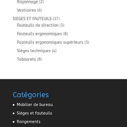
2
Rayonnage
2
produits
6
Vestiaires
6
produits
37
SIEGES ET FAUTEUILS
37
produits
3
Fauteuils de direction
3
produits
8
Fauteuils ergonomiques
8
produits
5
Fauteuils ergonomiques supérieurs
5
produits
4
Sièges techniques
4
produits
8
Tabourets
8
produits
Catégories
Mobilier de bureau
Sièges et fauteuils
Rangements